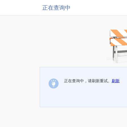
正在查询中
正在查询中，请刷新重试。
刷新