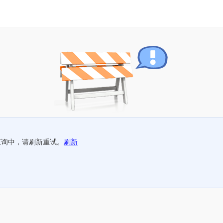
查询中，请刷新重试。
刷新